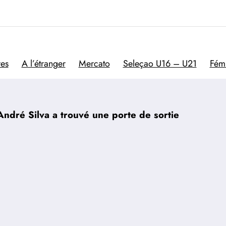
Trivela
L'actualité du football por
res
A l’étranger
Mercato
Seleçao U16 – U21
Fém
 André Silva a trouvé une porte de sortie