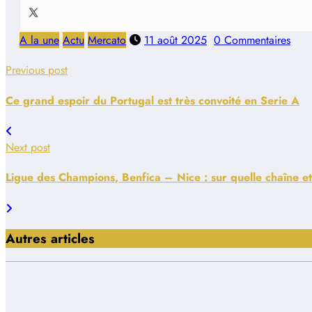
A la une
Actu
Mercato
11 août 2025
0 Commentaires
Previous post
Ce grand espoir du Portugal est très convoité en Serie A
Next post
Ligue des Champions, Benfica – Nice : sur quelle chaîne et
Autres articles