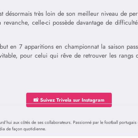
 est désormais très loin de son meilleur niveau de p
evanche, celle-ci possède davantage de difficultés à
1 but en 7 apparitions en championnat la saison pass
névitable, pour celui qui rêve de retrouver les ran
📸 Suivez Trivela sur Instagram
jourd’hui aux côtés de ses collaborateurs. Passionné par le football portuga
édia de façon quotidienne.