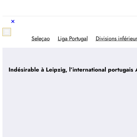
Aller
au
contenu
Trivela
L'actualité du football portugais
Seleçao
Liga Portugal
Divisions inférieu
Indésirable à Leipzig, l’international portugais