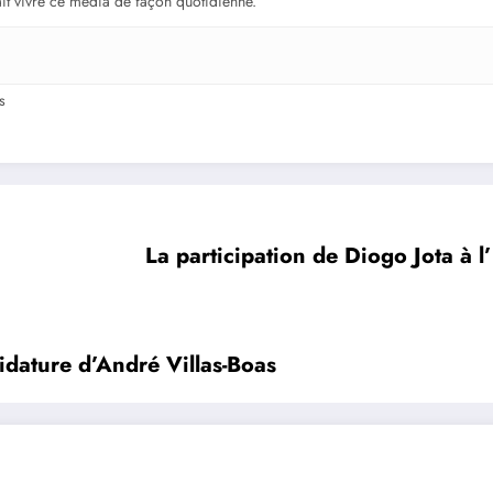
fait vivre ce média de façon quotidienne.
s
La participation de Diogo Jota à 
didature d’André Villas-Boas