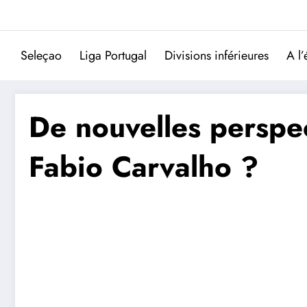
Aller
au
contenu
Seleçao
Liga Portugal
Divisions inférieures
A l’
De nouvelles perspec
Fabio Carvalho ?