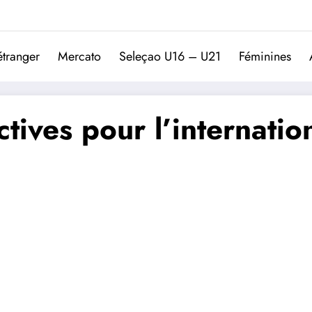
Trivela
L'actualité du football port
étranger
Mercato
Seleçao U16 – U21
Féminines
tives pour l’internatio