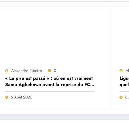
Alexandre Ribeiro
0
A
« Le pire est passé » : où en est vraiment
Ligu
Samu Aghehowa avant la reprise du FC
quel
Porto ?
mat
6 Août 2026
6 