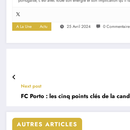
portugaise, c’est avec toute son énergie et son implication qu’il 
A La Une
Actu
25 Avril 2024
0 Commentaire
Next post
FC Porto : les cinq points clés de la can
AUTRES ARTICLES