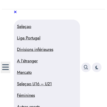
Aller
au
Trivela
L'actualité du football
contenu
portugais
Trivela
L'actualité du football portugais
Seleçao
Liga Portugal
Divisions inférieures
A l’étranger
Mercato
Seleçao U16 – U21
Féminines
Autres sports