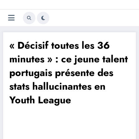
Aller
Trivela
L'actualité du football
au
contenu
portugais
« Décisif toutes les 36
minutes » : ce jeune talent
portugais présente des
stats hallucinantes en
Youth League