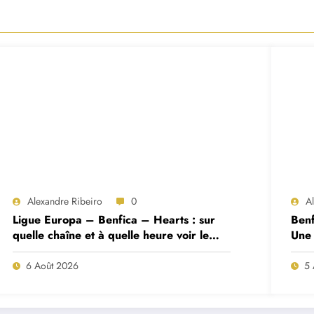
Alexandre Ribeiro
0
A
Ligue Europa – Benfica – Hearts : sur
Benf
quelle chaîne et à quelle heure voir le
Une 
match ?
deux
6 Août 2026
5 