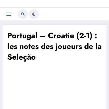
Aller
Trivela
L'actualité du football
au
contenu
portugais
Portugal – Croatie (2-1) :
les notes des joueurs de la
Seleção