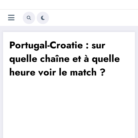
Aller
Trivela
L'actualité du football
au
contenu
portugais
Portugal-Croatie : sur
quelle chaîne et à quelle
heure voir le match ?