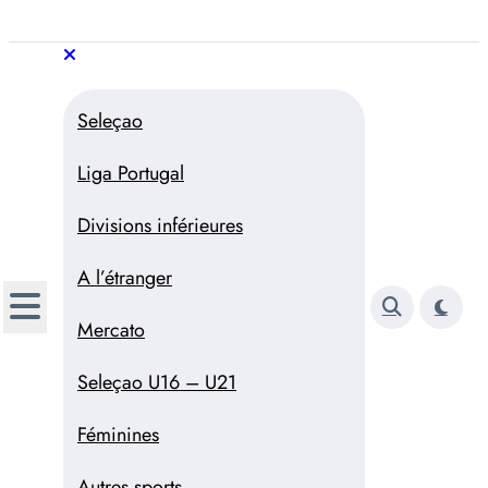
Aller
au
Trivela
L'actualité du football
contenu
portugais
Trivela
L'actualité du football portugais
Seleçao
Liga Portugal
Divisions inférieures
A l’étranger
Mercato
Seleçao U16 – U21
Féminines
Autres sports