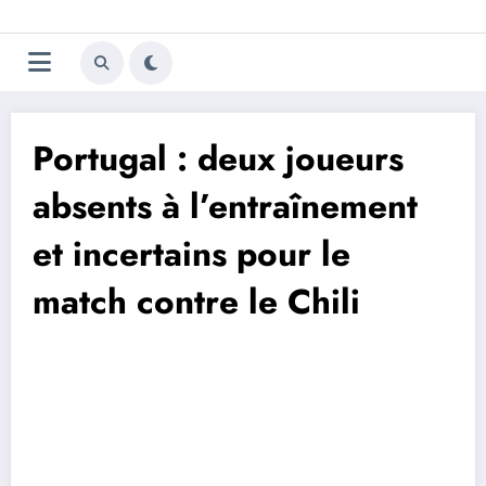
Aller
Trivela
L'actualité du football
au
contenu
portugais
Portugal : deux joueurs
absents à l’entraînement
et incertains pour le
match contre le Chili