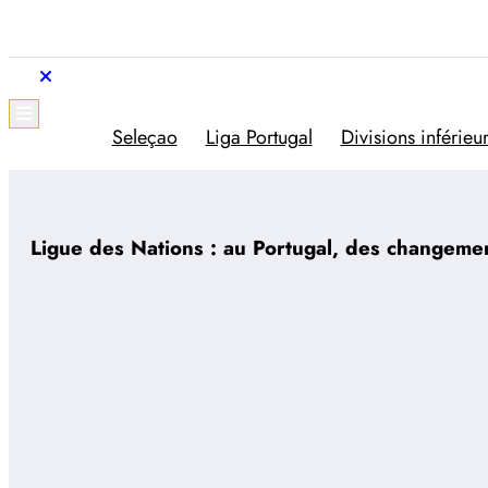
Aller
au
contenu
Trivela
L'actualité du football portugais
Seleçao
Liga Portugal
Divisions inférieu
Ligue des Nations : au Portugal, des changemen