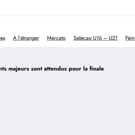
Trivela
L'actualité du football por
res
A l’étranger
Mercato
Seleçao U16 – U21
Fém
ts majeurs sont attendus pour la finale