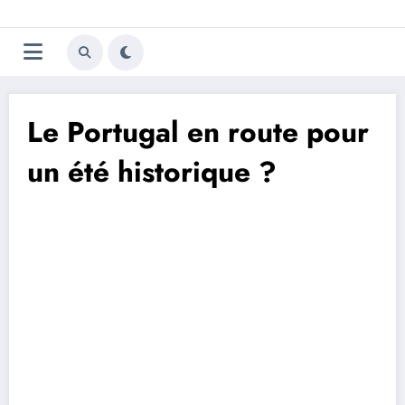
Aller
Trivela
L'actualité du football
au
contenu
portugais
Le Portugal en route pour
un été historique ?