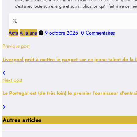
c’est avec toute son énergie et son implication qu’il fait vivre ce m
Actu
A la une
9 octobre 2025
0 Commentaires
Previous post
Liverpool prêt à mettre le paquet sur ce jeune talent de la 
Next post
Le Portugal est (de très loin) le premier fournisseur d’ent
Autres articles