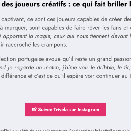
es joueurs créatifs : ce qui fait briller 
t captivant, ce sont ces joueurs capables de créer d
é à marquer, sont capables de faire rêver les fans e
ui apportent la magie, ceux qui nous tiennent devant l
oir raccroché les crampons.
ection portugaise avoue qu’il reste un grand passionn
d je regarde un match, j’aime voir le dribble, le ti
a différence et c’est ce qu’il espère voir continuer au 
📸 Suivez Trivela sur Instagram
jourd’hui aux côtés de ses collaborateurs. Passionné par le football portuga