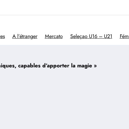
Trivela
L'actualité du football por
res
A l’étranger
Mercato
Seleçao U16 – U21
Fém
niques, capables d’apporter la magie »