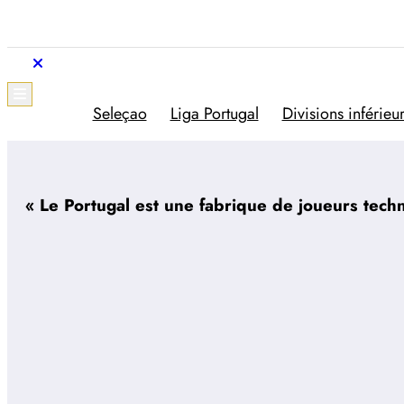
Aller
au
contenu
Trivela
L'actualité du football portugais
Seleçao
Liga Portugal
Divisions inférieu
« Le Portugal est une fabrique de joueurs tech