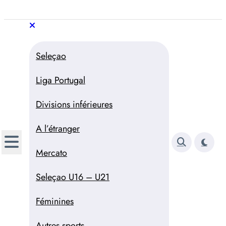
Aller
au
Trivela
L'actualité du football
contenu
portugais
Trivela
L'actualité du football portugais
Seleçao
Liga Portugal
Divisions inférieures
A l’étranger
Mercato
Seleçao U16 – U21
Féminines
Autres sports