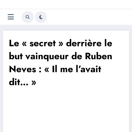
Aller
Trivela
L'actualité du football
au
contenu
portugais
Le « secret » derrière le
but vainqueur de Ruben
Neves : « Il me l’avait
dit… »