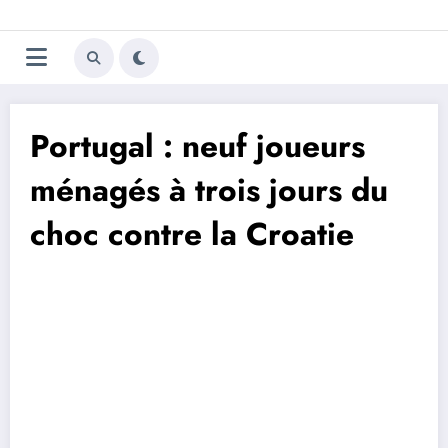
Aller
Trivela
L'actualité du football
au
contenu
portugais
Portugal : neuf joueurs
ménagés à trois jours du
choc contre la Croatie