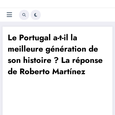
Aller
Trivela
L'actualité du football
au
contenu
portugais
Le Portugal a-t-il la
meilleure génération de
son histoire ? La réponse
de Roberto Martínez