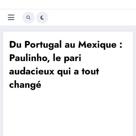
Aller
Trivela
L'actualité du football
au
contenu
portugais
Du Portugal au Mexique :
Paulinho, le pari
audacieux qui a tout
changé