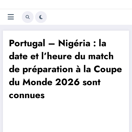
Aller
Trivela
L'actualité du football
au
contenu
portugais
Portugal – Nigéria : la
date et l’heure du match
de préparation à la Coupe
du Monde 2026 sont
connues