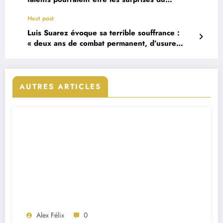
Portugal à la Coupe du Monde 2026
Next post
Luis Suarez évoque sa terrible souffrance :
« deux ans de combat permanent, d’usure
émotionnelle »
AUTRES ARTICLES
Alex Félix
0