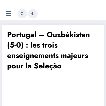
Aller
Trivela
L'actualité du football
au
contenu
portugais
Portugal – Ouzbékistan
(5-0) : les trois
enseignements majeurs
pour la Seleção