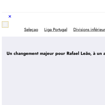
Aller
au
contenu
Trivela
L'actualité du football portugais
Seleçao
Liga Portugal
Divisions inférieu
Un changement majeur pour Rafael Leão, à un