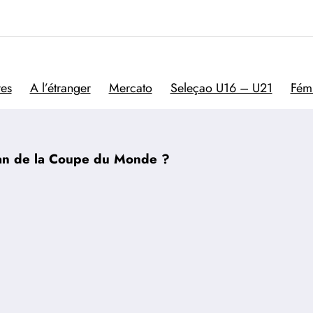
Trivela
L'actualité du football por
res
A l’étranger
Mercato
Seleçao U16 – U21
Fém
 an de la Coupe du Monde ?