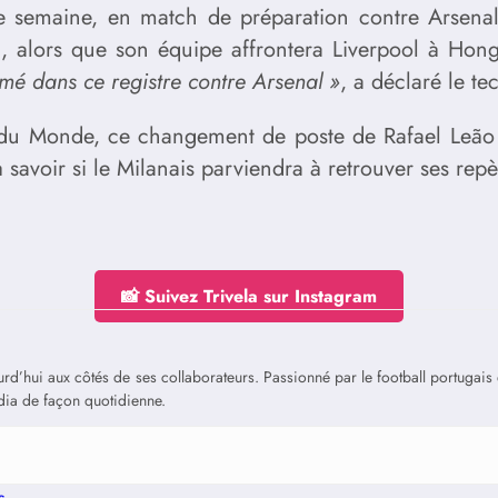
tte semaine, en match de préparation contre Arsenal
di, alors que son équipe affrontera Liverpool à Ho
aimé dans ce registre contre Arsenal »
, a déclaré le te
u Monde, ce changement de poste de Rafael Leão pou
savoir si le Milanais parviendra à retrouver ses repè
📸 Suivez Trivela sur Instagram
jourd’hui aux côtés de ses collaborateurs. Passionné par le football portuga
édia de façon quotidienne.
s