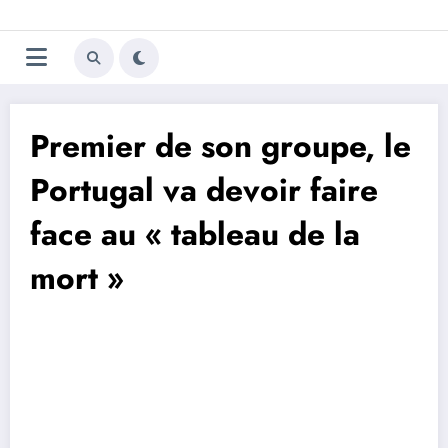
Aller
Trivela
L'actualité du football
au
contenu
portugais
Premier de son groupe, le
Portugal va devoir faire
face au « tableau de la
mort »