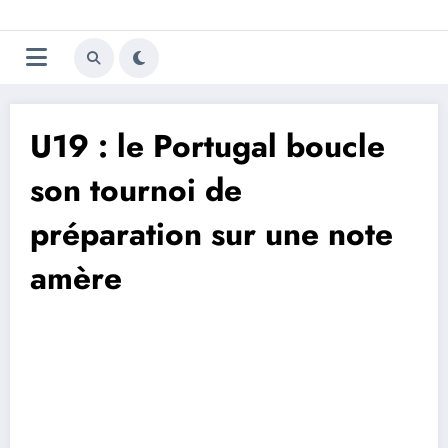
Aller
Trivela
L'actualité du football
au
contenu
portugais
U19 : le Portugal boucle
son tournoi de
préparation sur une note
amère