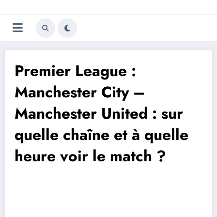
Aller
Trivela
L'actualité du football
au
contenu
portugais
Premier League :
Manchester City –
Manchester United : sur
quelle chaîne et à quelle
heure voir le match ?