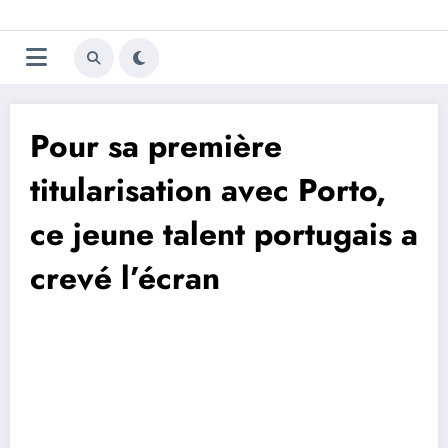
Aller
Trivela
L'actualité du football
au
contenu
portugais
Pour sa première
titularisation avec Porto,
ce jeune talent portugais a
crevé l’écran