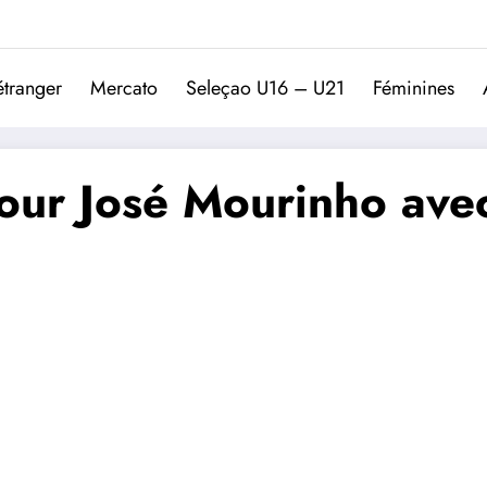
Trivela
L'actualité du football port
étranger
Mercato
Seleçao U16 – U21
Féminines
pour José Mourinho ave