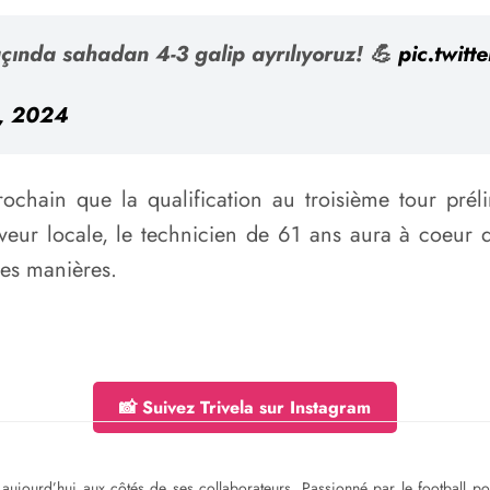
çında sahadan 4-3 galip ayrılıyoruz! 💪
pic.twit
3, 2024
rochain que la qualification au troisième tour pré
erveur locale, le technicien de 61 ans aura à coeur
des manières.
📸 Suivez Trivela sur Instagram
ge aujourd’hui aux côtés de ses collaborateurs. Passionné par le football 