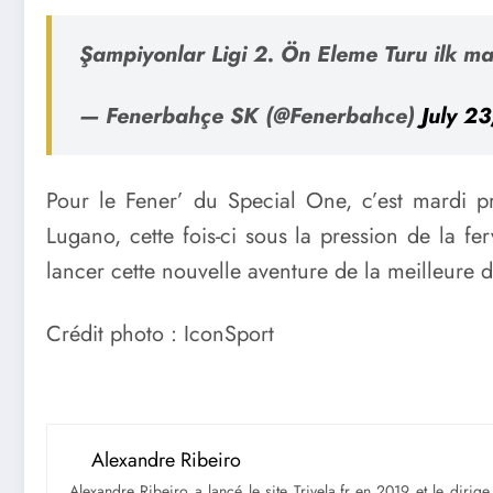
Şampiyonlar Ligi 2. Ön Eleme Turu ilk ma
— Fenerbahçe SK (@Fenerbahce)
July 2
Pour le Fener’ du Special One, c’est mardi p
Lugano, cette fois-ci sous la pression de la f
lancer cette nouvelle aventure de la meilleure 
Crédit photo : IconSport
Alexandre Ribeiro
Alexandre Ribeiro a lancé le site Trivela.fr en 2019 et le diri