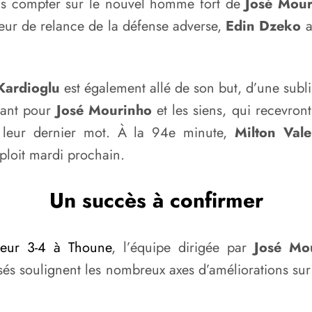
ans compter sur le nouvel homme fort de
José Mour
eur de relance de la défense adverse,
Edin Dzeko
a
Kardioglu
est également allé de son but, d’une subli
isant pour
José Mourinho
et les siens, qui recevron
t leur dernier mot. À la 94e minute,
Milton Vale
ploit mardi prochain.
Un succès à confirmer
ueur 3-4 à Thoune
, l’équipe dirigée par
José Mo
ssés soulignent les nombreux axes d’améliorations su