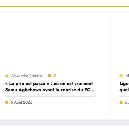
Alexandre Ribeiro
0
A
« Le pire est passé » : où en est vraiment
Ligu
Samu Aghehowa avant la reprise du FC
quel
Porto ?
mat
6 Août 2026
6 