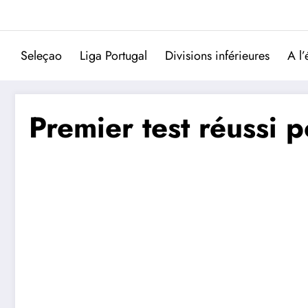
Aller
au
contenu
Seleçao
Liga Portugal
Divisions inférieures
A l’
Premier test réussi 