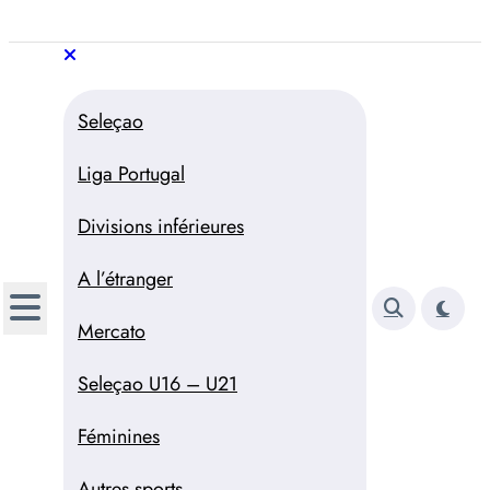
Aller
au
Trivela
L'actualité du football
contenu
portugais
Trivela
L'actualité du football portugais
Seleçao
Liga Portugal
Divisions inférieures
A l’étranger
Mercato
Seleçao U16 – U21
Féminines
Autres sports