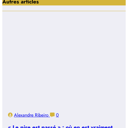
Autres articles
Alexandre Ribeiro
0
« Le pire est passé » : où en est vraiment