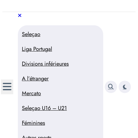
Aller
au
Trivela
L'actualité du football
contenu
portugais
Trivela
L'actualité du football portugais
Seleçao
Liga Portugal
Divisions inférieures
A l’étranger
Mercato
Seleçao U16 – U21
Féminines
Autres sports