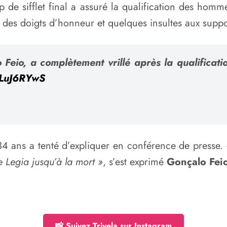
up de sifflet final a assuré la qualification des hom
r des doigts d’honneur et quelques insultes aux suppo
 Feio, a complètement vrillé après la qualificat
vILuJ6RYwS
34 ans a tenté d’expliquer en conférence de presse.
«
e Legia jusqu’à la mort »
, s’est exprimé
Gonçalo Fei
📸 Suivez Trivela sur Instagram