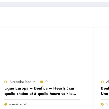
Alexandre Ribeiro
0
A
Ligue Europa – Benfica – Hearts : sur
Benf
quelle chaîne et à quelle heure voir le
Une 
match ?
deux
6 Août 2026
5 