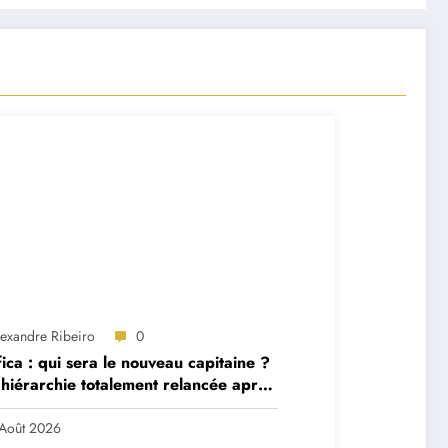
lexandre Ribeiro
0
ica : qui sera le nouveau capitaine ?
hiérarchie totalement relancée après
 départs majeurs
Août 2026