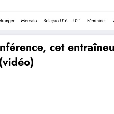
Trivela
L'actualité du football port
étranger
Mercato
Seleçao U16 – U21
Féminines
nférence, cet entraîne
(vidéo)