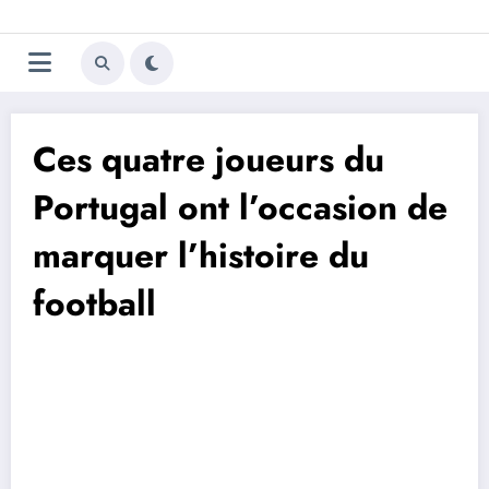
Aller
Trivela
L'actualité du football
au
contenu
portugais
Ces quatre joueurs du
Portugal ont l’occasion de
marquer l’histoire du
football