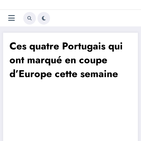
Aller
Trivela
L'actualité du football
au
contenu
portugais
Ces quatre Portugais qui
ont marqué en coupe
d’Europe cette semaine