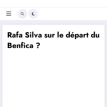
Aller
Trivela
L'actualité du football
au
contenu
portugais
Rafa Silva sur le départ du
Benfica ?