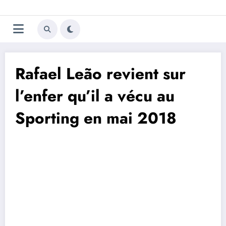
Aller
Trivela
L'actualité du football
au
contenu
portugais
Rafael Leão revient sur
l’enfer qu’il a vécu au
Sporting en mai 2018