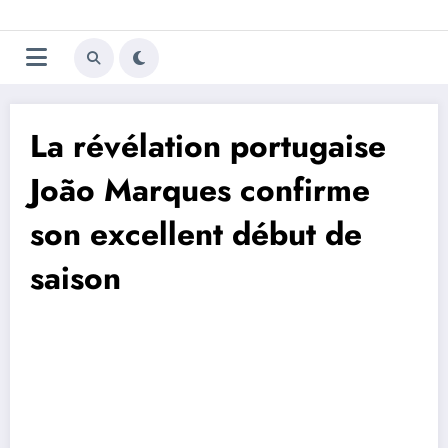
Aller
Trivela
L'actualité du football
au
contenu
portugais
La révélation portugaise
João Marques confirme
son excellent début de
saison