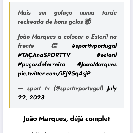
Mais um golaço numa tarde
recheada de bons golos 🤯
João Marques a colocar o Estoril na
frente 👏
#sporttvportugal
#TAÇAnaSPORTTV
#estoril
#paçosdeferreira
#JoaoMarques
pic.twitter.com/iEJ9Sq4sjP
— sport tv (@sporttvportugal)
July
22, 2023
João Marques, déjà complet