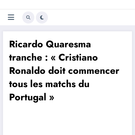
Aller
Trivela
L'actualité du football
au
contenu
portugais
Ricardo Quaresma
tranche : « Cristiano
Ronaldo doit commencer
tous les matchs du
Portugal »