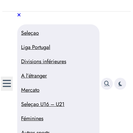
Aller
au
Trivela
L'actualité du football
contenu
portugais
Trivela
L'actualité du football portugais
Seleçao
Liga Portugal
Divisions inférieures
A l’étranger
Mercato
Seleçao U16 – U21
Féminines
Autres sports