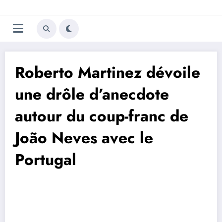
Aller
Trivela
L'actualité du football
au
contenu
portugais
Roberto Martinez dévoile
une drôle d’anecdote
autour du coup-franc de
João Neves avec le
Portugal