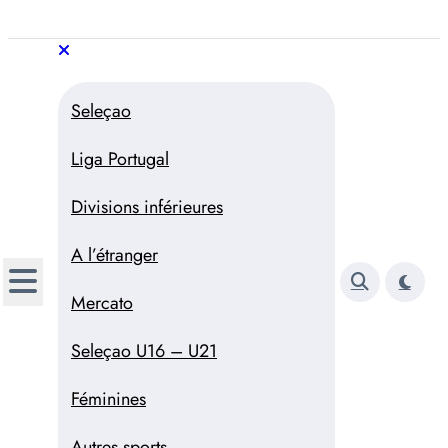
Aller
au
Trivela
L'actualité du football
contenu
portugais
Trivela
L'actualité du football portugais
Seleçao
Liga Portugal
Divisions inférieures
A l’étranger
Mercato
Seleçao U16 – U21
Féminines
Autres sports