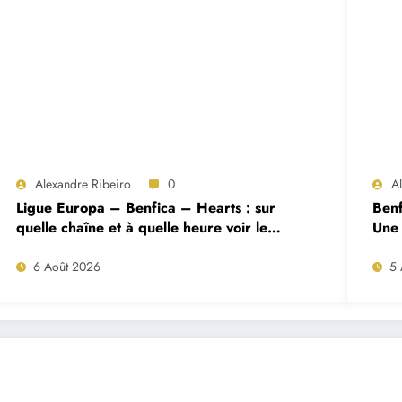
Alexandre Ribeiro
0
A
Ligue Europa – Benfica – Hearts : sur
Benf
quelle chaîne et à quelle heure voir le
Une 
match ?
deux
6 Août 2026
5 