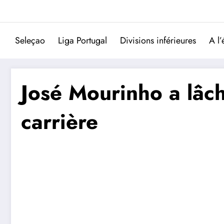
Aller
au
contenu
Seleçao
Liga Portugal
Divisions inférieures
A l’
José Mourinho a lâc
carrière