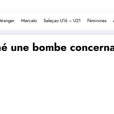
Trivela
L'actualité du football port
étranger
Mercato
Seleçao U16 – U21
Féminines
hé une bombe concernan