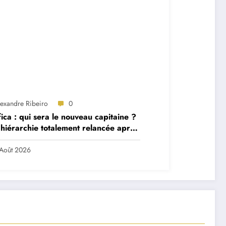
lexandre Ribeiro
0
ica : qui sera le nouveau capitaine ?
hiérarchie totalement relancée après
 départs majeurs
Août 2026