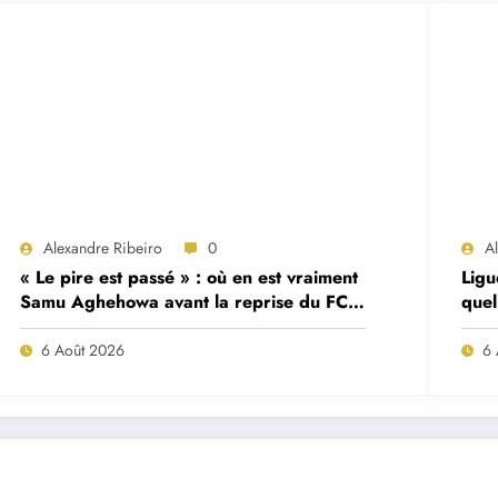
Alexandre Ribeiro
0
A
« Le pire est passé » : où en est vraiment
Ligu
Samu Aghehowa avant la reprise du FC
quel
Porto ?
mat
6 Août 2026
6 