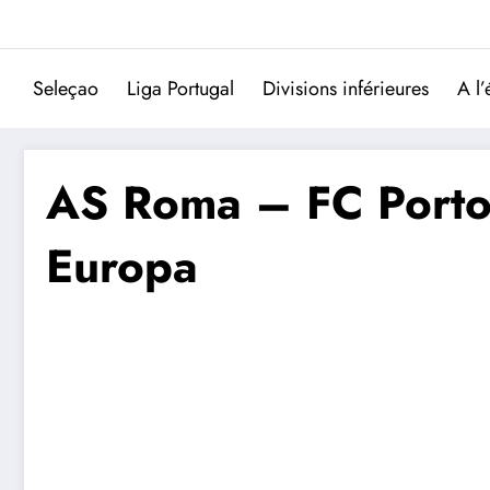
Aller
au
contenu
Seleçao
Liga Portugal
Divisions inférieures
A l’
AS Roma – FC Porto 
Europa