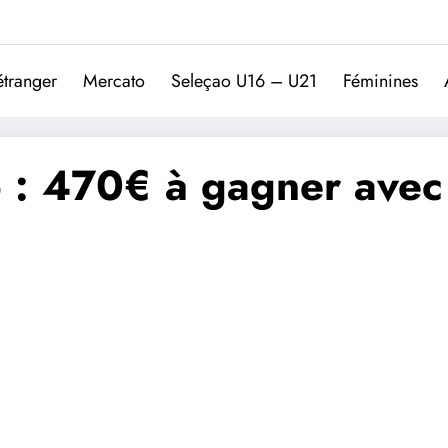
Trivela
L'actualité du football port
étranger
Mercato
Seleçao U16 – U21
Féminines
: 470€ à gagner avec 