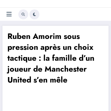
Aller
Trivela
L'actualité du football
au
contenu
portugais
Ruben Amorim sous
pression après un choix
tactique : la famille d’un
joueur de Manchester
United s’en mêle