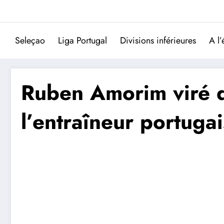
Aller
au
contenu
Seleçao
Liga Portugal
Divisions inférieures
A l’
Ruben Amorim viré d
l’entraîneur portugai