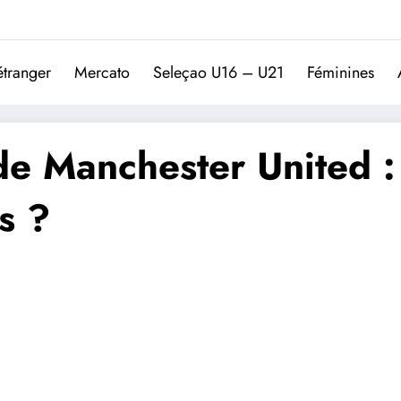
Trivela
L'actualité du football port
étranger
Mercato
Seleçao U16 – U21
Féminines
e Manchester United : 
s ?