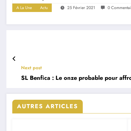
A La Une
Actu
25 Février 2021
0 Commentai
Next post
SL Benfica : Le onze probable pour affr
AUTRES ARTICLES