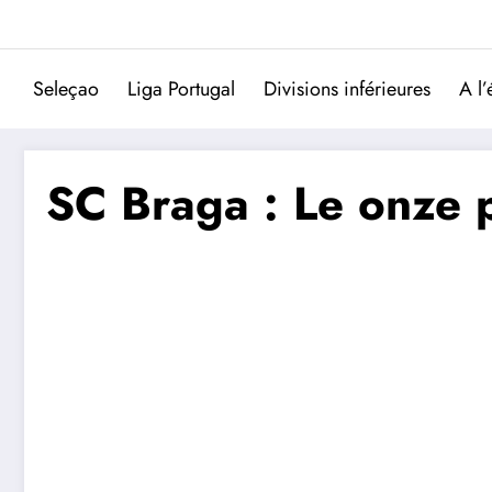
Aller
au
contenu
Seleçao
Liga Portugal
Divisions inférieures
A l’
SC Braga : Le onze 