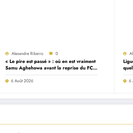
Alexandre Ribeiro
0
A
« Le pire est passé » : où en est vraiment
Ligu
Samu Aghehowa avant la reprise du FC
quel
Porto ?
mat
6 Août 2026
6 