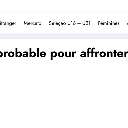
Trivela
L'actualité du football port
étranger
Mercato
Seleçao U16 – U21
Féminines
probable pour affronte