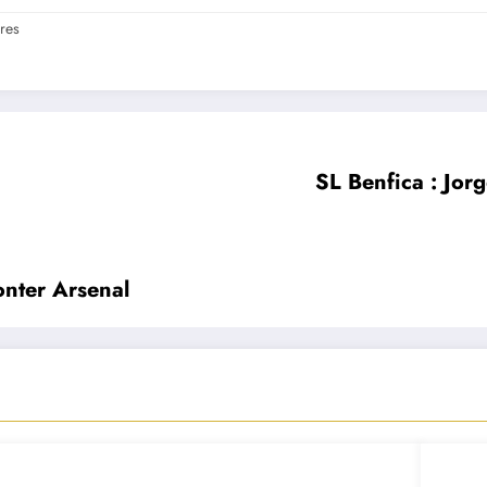
res
SL Benfica : Jorge
onter Arsenal