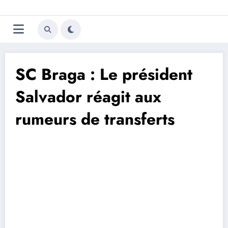
Aller
Trivela
L'actualité du football
au
contenu
portugais
SC Braga : Le président
Salvador réagit aux
rumeurs de transferts