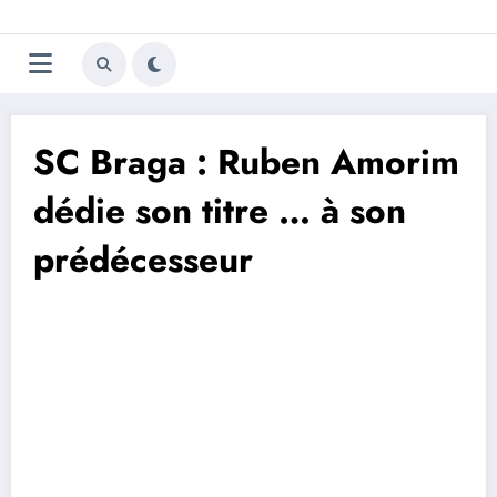
Aller
Trivela
L'actualité du football
au
contenu
portugais
SC Braga : Ruben Amorim
dédie son titre … à son
prédécesseur