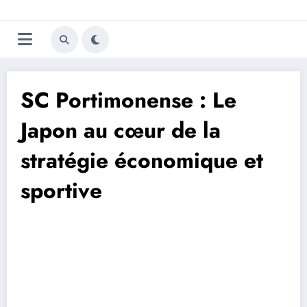
Aller
Trivela
L'actualité du football
au
contenu
portugais
SC Portimonense : Le
Japon au cœur de la
stratégie économique et
sportive