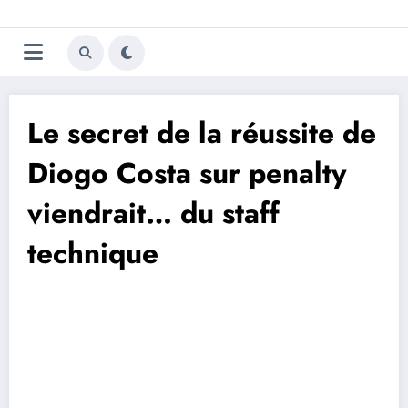
Aller
Trivela
L'actualité du football
au
contenu
portugais
Le secret de la réussite de
Diogo Costa sur penalty
viendrait… du staff
technique