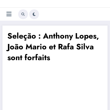
Aller
Trivela
L'actualité du football
au
contenu
portugais
Seleção : Anthony Lopes,
João Mario et Rafa Silva
sont forfaits