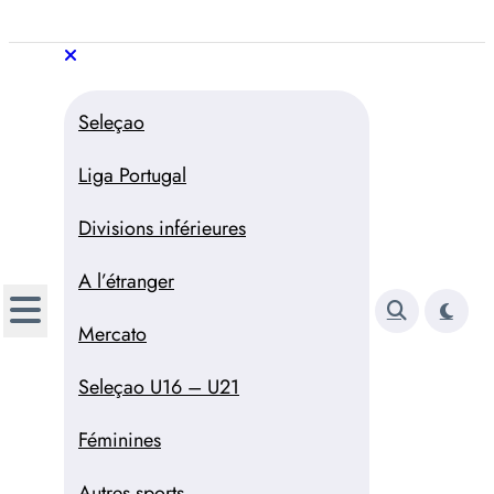
Aller
au
Trivela
L'actualité du football
contenu
portugais
Trivela
L'actualité du football portugais
Seleçao
Liga Portugal
Divisions inférieures
A l’étranger
Mercato
Seleçao U16 – U21
Féminines
Autres sports