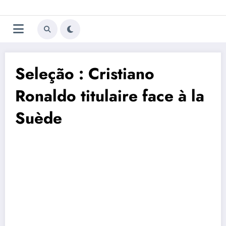
Aller
Trivela
L'actualité du football
au
contenu
portugais
Seleção : Cristiano
Ronaldo titulaire face à la
Suède