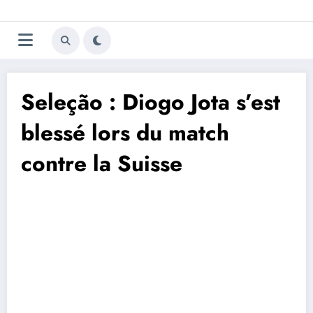
Aller
Trivela
L'actualité du football
au
contenu
portugais
Seleção : Diogo Jota s’est
blessé lors du match
contre la Suisse